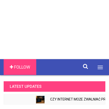
FOLLOW
Togg
navig
LATEST UPDATES
CZY INTERNET MOŻE ZWALNIAĆ PRZEZ