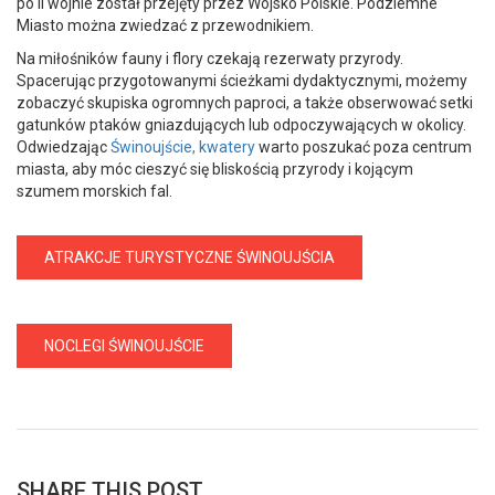
po II wojnie został przejęty przez Wojsko Polskie. Podziemne
Miasto można zwiedzać z przewodnikiem.
Na miłośników fauny i flory czekają rezerwaty przyrody.
Spacerując przygotowanymi ścieżkami dydaktycznymi, możemy
zobaczyć skupiska ogromnych paproci, a także obserwować setki
gatunków ptaków gniazdujących lub odpoczywających w okolicy.
Odwiedzając
Świnoujście, kwatery
warto poszukać poza centrum
miasta, aby móc cieszyć się bliskością przyrody i kojącym
szumem morskich fal.
ATRAKCJE TURYSTYCZNE ŚWINOUJŚCIA
NOCLEGI ŚWINOUJŚCIE
SHARE THIS POST