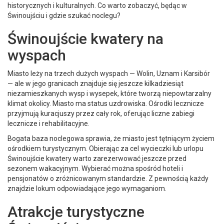
historycznych i kulturalnych. Co warto zobaczyć, będąc w
Świnoujściu i gdzie szukać noclegu?
Świnoujście kwatery na
wyspach
Miasto leży na trzech dużych wyspach — Wolin, Uznam i Karsibór
— ale w jego granicach znajduje się jeszcze kilkadziesiąt
niezamieszkanych wysp i wysepek, które tworzą niepowtarzalny
klimat okolicy. Miasto ma status uzdrowiska. Ośrodki lecznicze
przyjmują kuracjuszy przez cały rok, oferując liczne zabiegi
lecznicze i rehabilitacyjne.
Bogata baza noclegowa sprawia, że miasto jest tętniącym życiem
ośrodkiem turystycznym. Obierając za cel wycieczki lub urlopu
Świnoujście kwatery warto zarezerwować jeszcze przed
sezonem wakacyjnym. Wybierać można spośród hoteli i
pensjonatów o zróżnicowanym standardzie. Z pewnością każdy
znajdzie lokum odpowiadające jego wymaganiom.
Atrakcje turystyczne