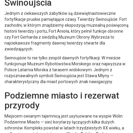
Świnoujścia
Jednym z ciekawszych zabytków są dziewiętnastowieczne
fortyfikacje pruskie pamiętające czasy Twierdzy Świnoujście. Fort
zachodni, w którym znajdziemy ekspozycję muzealną poświęconą
historii twierdzy i portu, Fort Anioła, który pełnił funkcje obronne
czy Fort Gerharda z siedzibą Muzeum Obrony Wybrzeża to
najciekawsze fragmenty dawnej twierdzy otwarte dla
zwiedzających.
Świnoujście to nie tylko zespół dawnych fortyfikacji. W mieście
funkcjonuje Muzeum Rybołówstwa Morskiego oraz najwyższa w
Polsce Latarnia Morska z tarasem widokowym. Jednym z
rozpoznawalnych symboli Świnoujścia jest Stawa Młyny —
charakterystyczny dla miast portowych znak nawigacyjny.
Podziemne miasto i rezerwat
przyrody
Miejscem owianym tajemnicą jest usytuowane na wyspie Wolin
Podziemne Miasto — sieć korytarzy łączących kilka dużych
schronów. Kompleks powstał w latach trzydziestych XX wieku, a