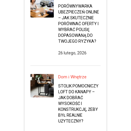
PORÓWNYWARKA
UBEZPIECZEŃ ONLINE
– JAK SKUTECZNIE
PORÓWNAĆ OFERTY I
WYBRAĆ POLISĘ
DOPASOWANĄ DO
TWOJEGO RYZYKA?
26 lutego, 2026
Dom i Wnętrze
STOLIK POMOCNICZY
LOFT DO KANAPY –
JAK DOBRAĆ
WYSOKOŚĆ I
KONSTRUKCJĘ, ŻEBY
BYŁ REALNIE
UŻYTECZNY?