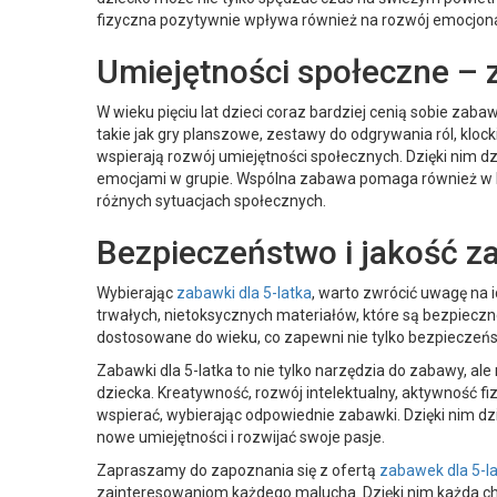
fizyczna pozytywnie wpływa również na rozwój emocjonal
Umiejętności społeczne – 
W wieku pięciu lat dzieci coraz bardziej cenią sobie zab
takie jak gry planszowe, zestawy do odgrywania ról, klocki
wspierają rozwój umiejętności społecznych. Dzięki nim dz
emocjami w grupie. Wspólna zabawa pomaga również w bu
różnych sytuacjach społecznych.
Bezpieczeństwo i jakość 
Wybierając
zabawki dla 5-latka
, warto zwrócić uwagę na 
trwałych, nietoksycznych materiałów, które są bezpieczn
dostosowane do wieku, co zapewni nie tylko bezpieczeńs
Zabawki dla 5-latka to nie tylko narzędzia do zabawy, a
dziecka. Kreatywność, rozwój intelektualny, aktywność f
wspierać, wybierając odpowiednie zabawki. Dzięki nim dz
nowe umiejętności i rozwijać swoje pasje.
Zapraszamy do zapoznania się z ofertą
zabawek dla 5-l
zainteresowaniom każdego malucha. Dzięki nim każda c