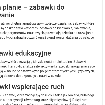
 planie – zabawki do
wania
raźnię i chętnie angażują się w twórcze działania. Zabawki, które
, są doskonałym wyborem. Zestawy do rysowania, malowania,
 do eksperymentów naukowych, pozwalają dziecku na rozwijanie
o typu zabawki uczą również cierpliwości i dążenia do celu, co
bawki edukacyjne
awy, które rozwijają ich zdolności intelektualne. Zabawki
nauki liter i cyfr, a także interaktywne książeczki, mogą znacząco
ają w nauce podstawowych pojęć matematycznych i językowych,
ją dziecko do rozpoczęcia nauki w szkole.
wki wspierające ruch
 Zabawki, które zachęcają do ruchu, takie jak rowerki, hulajnogi,
niu koordynacji, równowagi oraz siły mięśniowej. Dzięki nim
u, ale również uczyć się zdrowego stylu życia. Aktywność