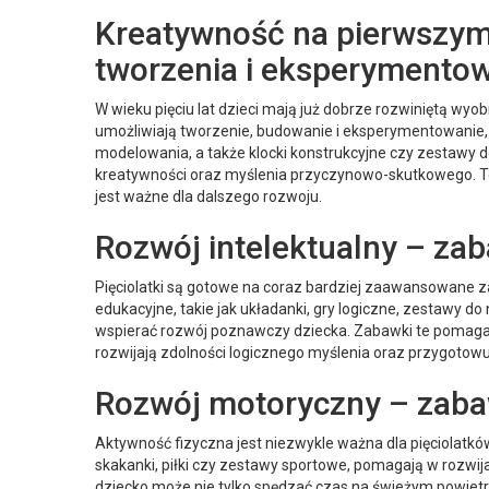
Kreatywność na pierwszym
tworzenia i eksperymento
W wieku pięciu lat dzieci mają już dobrze rozwiniętą wyob
umożliwiają tworzenie, budowanie i eksperymentowanie
modelowania, a także klocki konstrukcyjne czy zestawy
kreatywności oraz myślenia przyczynowo-skutkowego. Teg
jest ważne dla dalszego rozwoju.
Rozwój intelektualny – za
Pięciolatki są gotowe na coraz bardziej zaawansowane zab
edukacyjne, takie jak układanki, gry logiczne, zestawy do 
wspierać rozwój poznawczy dziecka. Zabawki te pomag
rozwijają zdolności logicznego myślenia oraz przygotowu
Rozwój motoryczny – zaba
Aktywność fizyczna jest niezwykle ważna dla pięciolatków.
skakanki, piłki czy zestawy sportowe, pomagają w rozwija
dziecko może nie tylko spędzać czas na świeżym powietrz