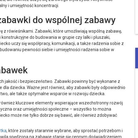
ny i umiejętność koncentracji.
zabawki do wspólnej zabawy
awę z rówieśnikami. Zabawki, które umożliwiają wspólną zabawę,
 konstrukcyjne do budowania w grupie czy lalki i pluszaki,
iecko uczy się współpracy, komunikacji, a także radzenia sobie z
dowaniu pewności siebie i umiejętności radzenia sobie w
zabawek
ich jakość i bezpieczeństwo. Zabawki powinny być wykonane z
e dla dziecka. Ważne jest również, aby zabawki były odpowiednio
two, ale także optymalne wsparcie w rozwoju dziecka.
le również kluczowe elementy wspierające wszechstronny rozwój
izyczna oraz umiejętności społeczne – wszystko to można
iecko może nie tylko dobrze się bawić, ale również zdobywać
atka
, które zostały starannie wybrane, aby sprostać potrzebom i
hwila spędzona na zabawie stanie się cennym doświadczeniem