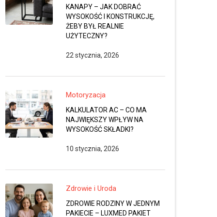
KANAPY – JAK DOBRAĆ
WYSOKOŚĆ I KONSTRUKCJĘ,
ŻEBY BYŁ REALNIE
UŻYTECZNY?
22 stycznia, 2026
Motoryzacja
KALKULATOR AC – CO MA
NAJWIĘKSZY WPŁYW NA
WYSOKOŚĆ SKŁADKI?
10 stycznia, 2026
Zdrowie i Uroda
ZDROWIE RODZINY W JEDNYM
PAKIECIE – LUXMED PAKIET