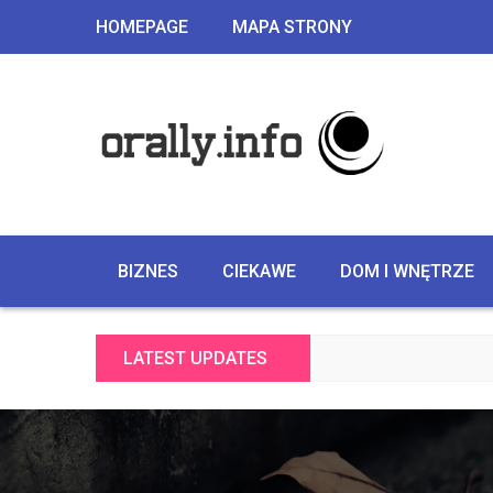
HOMEPAGE
MAPA STRONY
BIZNES
CIEKAWE
DOM I WNĘTRZE
LATEST UPDATES