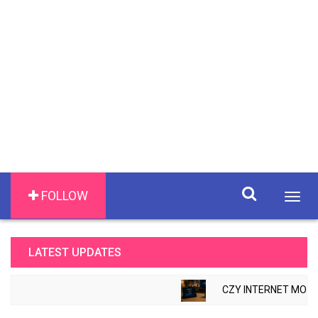
FOLLOW
Togg
navig
LATEST UPDATES
CZY INTERNET MOŻE 