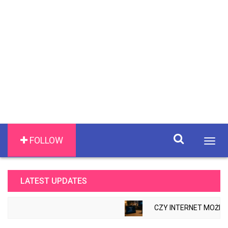
FOLLOW
Togg
navig
LATEST UPDATES
CZY INTERNET MOŻE Z