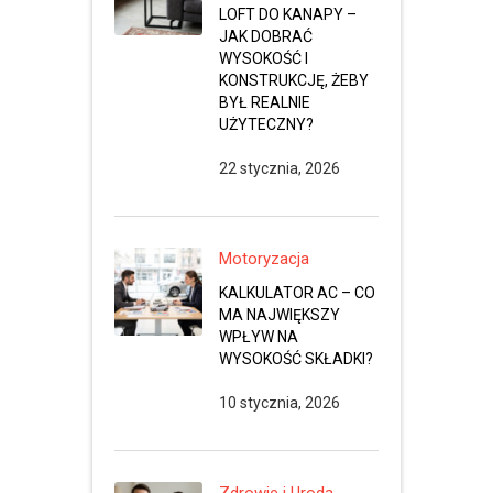
LOFT DO KANAPY –
JAK DOBRAĆ
WYSOKOŚĆ I
KONSTRUKCJĘ, ŻEBY
BYŁ REALNIE
UŻYTECZNY?
22 stycznia, 2026
Motoryzacja
KALKULATOR AC – CO
MA NAJWIĘKSZY
WPŁYW NA
WYSOKOŚĆ SKŁADKI?
10 stycznia, 2026