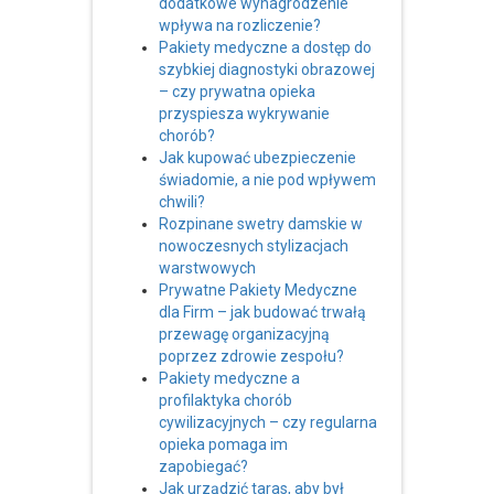
dodatkowe wynagrodzenie
wpływa na rozliczenie?
Pakiety medyczne a dostęp do
szybkiej diagnostyki obrazowej
– czy prywatna opieka
przyspiesza wykrywanie
chorób?
Jak kupować ubezpieczenie
świadomie, a nie pod wpływem
chwili?
Rozpinane swetry damskie w
nowoczesnych stylizacjach
warstwowych
Prywatne Pakiety Medyczne
dla Firm – jak budować trwałą
przewagę organizacyjną
poprzez zdrowie zespołu?
Pakiety medyczne a
profilaktyka chorób
cywilizacyjnych – czy regularna
opieka pomaga im
zapobiegać?
Jak urządzić taras, aby był