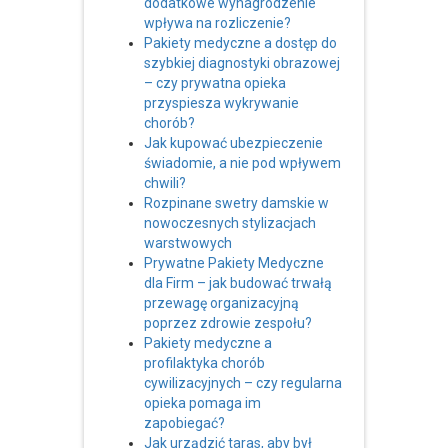
dodatkowe wynagrodzenie
wpływa na rozliczenie?
Pakiety medyczne a dostęp do
szybkiej diagnostyki obrazowej
– czy prywatna opieka
przyspiesza wykrywanie
chorób?
Jak kupować ubezpieczenie
świadomie, a nie pod wpływem
chwili?
Rozpinane swetry damskie w
nowoczesnych stylizacjach
warstwowych
Prywatne Pakiety Medyczne
dla Firm – jak budować trwałą
przewagę organizacyjną
poprzez zdrowie zespołu?
Pakiety medyczne a
profilaktyka chorób
cywilizacyjnych – czy regularna
opieka pomaga im
zapobiegać?
Jak urządzić taras, aby był