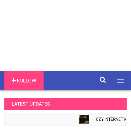
FOLLOW
Togg
navig
LATEST UPDATES
CZY INTERNET MOŻ