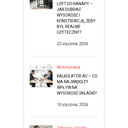
LOFT DO KANAPY –
JAK DOBRAĆ
WYSOKOŚĆ I
KONSTRUKCJĘ, ŻEBY
BYŁ REALNIE
UŻYTECZNY?
22 stycznia, 2026
Motoryzacja
KALKULATOR AC – CO
MA NAJWIĘKSZY
WPŁYW NA
WYSOKOŚĆ SKŁADKI?
10 stycznia, 2026