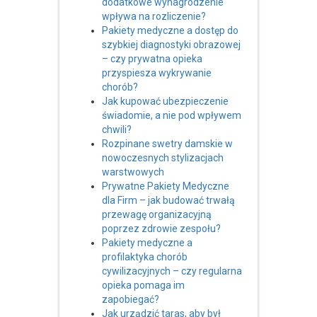
dodatkowe wynagrodzenie
wpływa na rozliczenie?
Pakiety medyczne a dostęp do
szybkiej diagnostyki obrazowej
– czy prywatna opieka
przyspiesza wykrywanie
chorób?
Jak kupować ubezpieczenie
świadomie, a nie pod wpływem
chwili?
Rozpinane swetry damskie w
nowoczesnych stylizacjach
warstwowych
Prywatne Pakiety Medyczne
dla Firm – jak budować trwałą
przewagę organizacyjną
poprzez zdrowie zespołu?
Pakiety medyczne a
profilaktyka chorób
cywilizacyjnych – czy regularna
opieka pomaga im
zapobiegać?
Jak urządzić taras, aby był