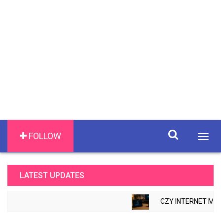
FOLLOW
Togg
navig
LATEST UPDATES
CZY INTERNET MOŻ