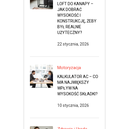
LOFT DO KANAPY –
JAK DOBRAĆ
WYSOKOŚĆ I
KONSTRUKCJĘ, ŻEBY
BYŁ REALNIE
UŻYTECZNY?
22 stycznia, 2026
Motoryzacja
KALKULATOR AC – CO
MA NAJWIĘKSZY
WPŁYW NA
WYSOKOŚĆ SKŁADKI?
10 stycznia, 2026