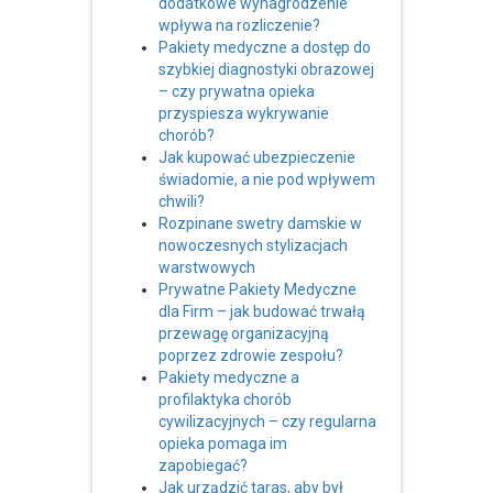
dodatkowe wynagrodzenie
wpływa na rozliczenie?
Pakiety medyczne a dostęp do
szybkiej diagnostyki obrazowej
– czy prywatna opieka
przyspiesza wykrywanie
chorób?
Jak kupować ubezpieczenie
świadomie, a nie pod wpływem
chwili?
Rozpinane swetry damskie w
nowoczesnych stylizacjach
warstwowych
Prywatne Pakiety Medyczne
dla Firm – jak budować trwałą
przewagę organizacyjną
poprzez zdrowie zespołu?
Pakiety medyczne a
profilaktyka chorób
cywilizacyjnych – czy regularna
opieka pomaga im
zapobiegać?
Jak urządzić taras, aby był