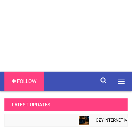
FOLLOW
Togg
navig
LATEST UPDATES
CZY INTERNET MOŻ