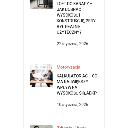
LOFT DO KANAPY –
JAK DOBRAĆ
WYSOKOŚĆ I
KONSTRUKCJĘ, ŻEBY
BYŁ REALNIE
UŻYTECZNY?
22 stycznia, 2026
Motoryzacja
KALKULATOR AC – CO
MA NAJWIĘKSZY
WPŁYW NA
WYSOKOŚĆ SKŁADKI?
10 stycznia, 2026