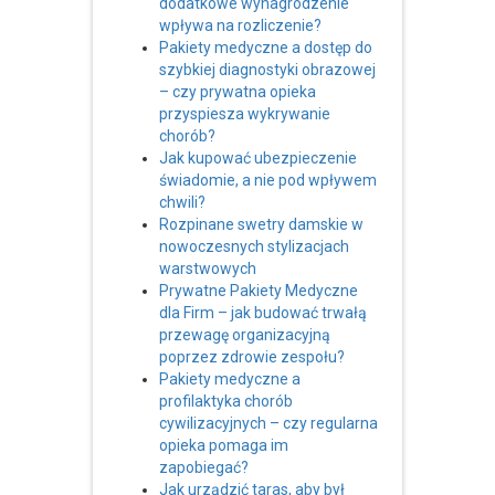
dodatkowe wynagrodzenie
wpływa na rozliczenie?
Pakiety medyczne a dostęp do
szybkiej diagnostyki obrazowej
– czy prywatna opieka
przyspiesza wykrywanie
chorób?
Jak kupować ubezpieczenie
świadomie, a nie pod wpływem
chwili?
Rozpinane swetry damskie w
nowoczesnych stylizacjach
warstwowych
Prywatne Pakiety Medyczne
dla Firm – jak budować trwałą
przewagę organizacyjną
poprzez zdrowie zespołu?
Pakiety medyczne a
profilaktyka chorób
cywilizacyjnych – czy regularna
opieka pomaga im
zapobiegać?
Jak urządzić taras, aby był