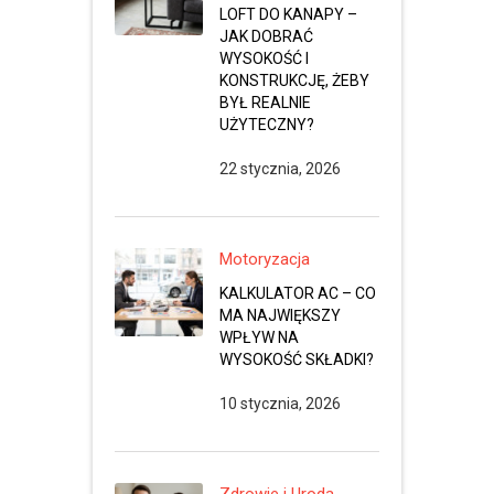
LOFT DO KANAPY –
JAK DOBRAĆ
WYSOKOŚĆ I
KONSTRUKCJĘ, ŻEBY
BYŁ REALNIE
UŻYTECZNY?
22 stycznia, 2026
Motoryzacja
KALKULATOR AC – CO
MA NAJWIĘKSZY
WPŁYW NA
WYSOKOŚĆ SKŁADKI?
10 stycznia, 2026