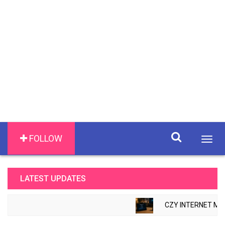
FOLLOW
Togg
navig
LATEST UPDATES
CZY INTERNET MOŻ