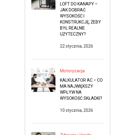
LOFT DO KANAPY –
JAK DOBRAĆ
WYSOKOŚĆ I
KONSTRUKCJĘ, ŻEBY
BYŁ REALNIE
UŻYTECZNY?
22 stycznia, 2026
Motoryzacja
KALKULATOR AC – CO
MA NAJWIĘKSZY
WPŁYW NA
WYSOKOŚĆ SKŁADKI?
10 stycznia, 2026