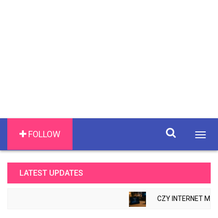
FOLLOW
Togg
navig
LATEST UPDATES
CZY INTERNET MOŻ