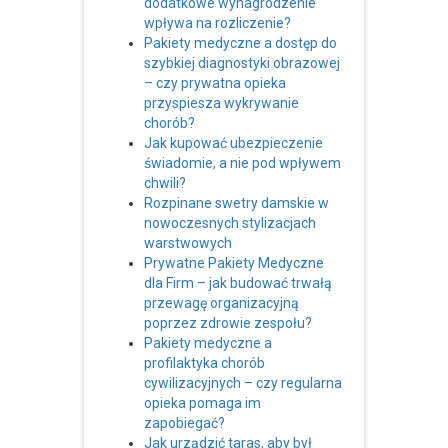
dodatkowe wynagrodzenie
wpływa na rozliczenie?
Pakiety medyczne a dostęp do
szybkiej diagnostyki obrazowej
– czy prywatna opieka
przyspiesza wykrywanie
chorób?
Jak kupować ubezpieczenie
świadomie, a nie pod wpływem
chwili?
Rozpinane swetry damskie w
nowoczesnych stylizacjach
warstwowych
Prywatne Pakiety Medyczne
dla Firm – jak budować trwałą
przewagę organizacyjną
poprzez zdrowie zespołu?
Pakiety medyczne a
profilaktyka chorób
cywilizacyjnych – czy regularna
opieka pomaga im
zapobiegać?
Jak urządzić taras, aby był