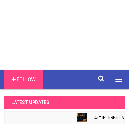
FOLLOW
Togg
navig
LATEST UPDATES
CZY INTERNET MOŻ