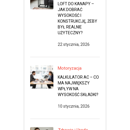
LOFT DO KANAPY –
JAK DOBRAĆ
WYSOKOŚĆ I
KONSTRUKCJĘ, ŻEBY
BYŁ REALNIE
UŻYTECZNY?
22 stycznia, 2026
Motoryzacja
KALKULATOR AC – CO
MA NAJWIĘKSZY
WPŁYW NA
WYSOKOŚĆ SKŁADKI?
10 stycznia, 2026