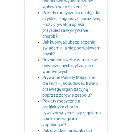
dodatkowe wynagrodzenie
wpływa na rozliczenie?
Pakiety medyczne a dostęp do
szybkiej diagnostyki obrazowej
– czy prywatna opieka
przyspiesza wykrywanie
chorób?
Jak kupować ubezpieczenie
świadomie, a nie pod wpływem
chwili?
Rozpinane swetry damskie w
nowoczesnych stylizacjach
warstwowych
Prywatne Pakiety Medyczne
dla Firm – jak budować trwałą
przewagę organizacyjną
poprzez zdrowie zespołu?
Pakiety medyczne a
profilaktyka chorób
cywilizacyjnych – czy regularna
opieka pomaga im
zapobiegać?
Jak urządzić taras, aby był