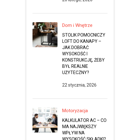
Dom i Wnętrze
STOLIK POMOCNICZY
LOFT DO KANAPY –
JAK DOBRAĆ
WYSOKOŚĆ I
KONSTRUKCJĘ, ŻEBY
BYŁ REALNIE
UŻYTECZNY?
22 stycznia, 2026
Motoryzacja
KALKULATOR AC – CO
MA NAJWIĘKSZY
WPŁYW NA
WYSOKOŚĆ SKŁADKI?