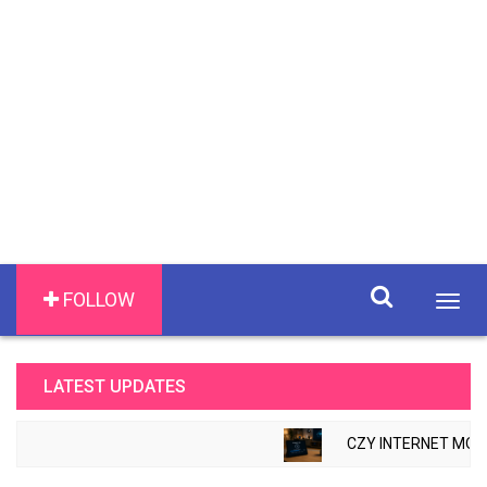
FOLLOW
Togg
navig
LATEST UPDATES
CZY INTERNET MOŻE