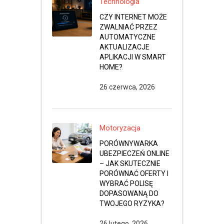
Technologia
CZY INTERNET MOŻE
ZWALNIAĆ PRZEZ
AUTOMATYCZNE
AKTUALIZACJE
APLIKACJI W SMART
HOME?
26 czerwca, 2026
Motoryzacja
PORÓWNYWARKA
UBEZPIECZEŃ ONLINE
– JAK SKUTECZNIE
PORÓWNAĆ OFERTY I
WYBRAĆ POLISĘ
DOPASOWANĄ DO
TWOJEGO RYZYKA?
26 lutego, 2026