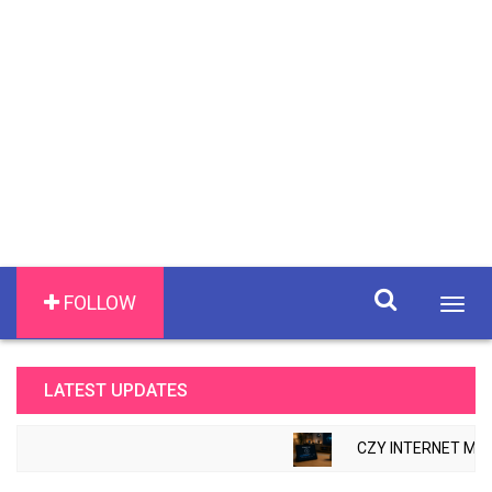
FOLLOW
Togg
navig
LATEST UPDATES
CZY INTERNET MOŻ