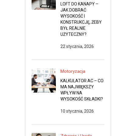
LOFT DO KANAPY –
JAK DOBRAĆ
WYSOKOŚĆ I
KONSTRUKCJĘ, ŻEBY
BYŁ REALNIE
UŻYTECZNY?
22 stycznia, 2026
Motoryzacja
KALKULATOR AC – CO
MA NAJWIĘKSZY
WPŁYW NA
WYSOKOŚĆ SKŁADKI?
10 stycznia, 2026