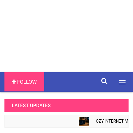
FOLLOW
Togg
navig
LATEST UPDATES
CZY INTERNET MOŻ