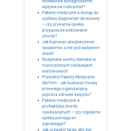
dodatkowe wynagrodzenie
wpływa na rozliczenie?
Pakiety medyczne a dostęp do
szybkiej diagnostyki obrazowej
– czy prywatna opieka
przyspiesza wykrywanie
chorób?
Jak kupować ubezpieczenie
świadomie, a nie pod wpływem
chwili?
Rozpinane swetry damskie w
nowoczesnych stylizacjach
warstwowych
Prywatne Pakiety Medyczne
dla Firm – jak budować trwałą
przewagę organizacyjną
poprzez zdrowie zespołu?
Pakiety medyczne a
profilaktyka chorób
cywilizacyjnych – czy regularna
opieka pomaga im
zapobiegać?
Jak urządzić taras, aby był