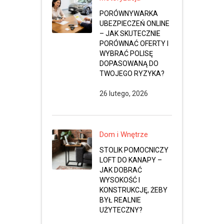
PORÓWNYWARKA
UBEZPIECZEŃ ONLINE
– JAK SKUTECZNIE
PORÓWNAĆ OFERTY I
WYBRAĆ POLISĘ
DOPASOWANĄ DO
TWOJEGO RYZYKA?
26 lutego, 2026
Dom i Wnętrze
STOLIK POMOCNICZY
LOFT DO KANAPY –
JAK DOBRAĆ
WYSOKOŚĆ I
KONSTRUKCJĘ, ŻEBY
BYŁ REALNIE
UŻYTECZNY?