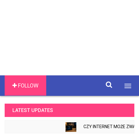
FOLLOW
Togg
navig
LATEST UPDATES
CZY INTERNET MOŻE ZWALNIAĆ 